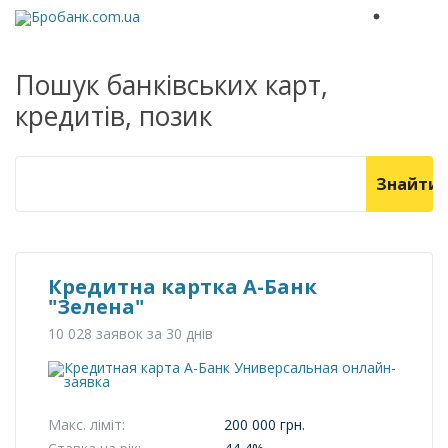
Пошук банківських карт,
кредитів, позик
З
а
п
р
о
с
д
л
я
Кредитна картка А-Банк
п
о
"Зелена"
и
с
10 028 заявок за 30 днів
к
а
:
Макс. ліміт:
200 000 грн.