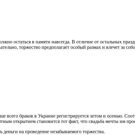
жно остаться в памяти навсегда. В отличие от остальных праздни
овательно, торжество предполагает особый размах и влечет за со
ьше всего браков в Украине регистрируется летом и осенью. Со
тным открытием становится тот факт, что свадьба мечты им пр
 деньги на проведение незабываемого торжества.