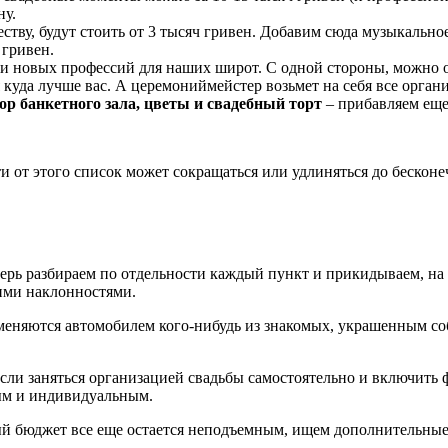
ну.
еству, будут стоить от 3 тысяч гривен. Добавим сюда музыкально
 гривен.
ли новых профессий для наших широт. С одной стороны, можно о
куда лучше вас. А церемониймейстер возьмет на себя все органи
ор банкетного зала, цветы и свадебный торт
– прибавляем еще
ти от этого список может сокращаться или удлиняться до бескон
перь разбираем по отдельности каждый пункт и прикидываем, н
кими наклонностями.
еняются автомобилем кого-нибудь из знакомых, украшенным соб
сли заняться организацией свадьбы самостоятельно и включить ф
мым и индивидуальным.
ый бюджет все еще остается неподъемным, ищем дополнительны