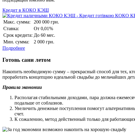
Кредит в КОКО КЭШ
Макс. сумма:
200 000 грн.
Ставка:
От 0,01%
Срок кредита:
До 60 мес.
Мин. сумма:
2 000 грн.
Подробнее
Готовь сани летом
Накопить необходимую сумму – прекрасный способ для тех, кто 
проработать концепцию идеальной свадьбы до мельчайших дет
Правила экономии
Располагая стабильными доходами, пара должна ежемесячн
подальше от соблазнов.
Увеличить денежные поступления помогут альтернативны
счет.
К сожалению, метод действенный только для работающих п