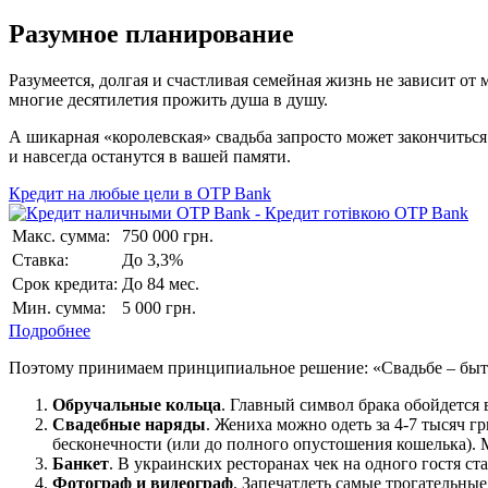
Разумное планирование
Разумеется, долгая и счастливая семейная жизнь не зависит о
многие десятилетия прожить душа в душу.
А шикарная «королевская» свадьба запросто может закончиться
и навсегда останутся в вашей памяти.
Кредит на любые цели в OTP Bank
Макс. сумма:
750 000 грн.
Ставка:
До 3,3%
Срок кредита:
До 84 мес.
Мин. сумма:
5 000 грн.
Подробнее
Поэтому принимаем принципиальное решение: «Свадьбе – быть
Обручальные кольца
. Главный символ брака обойдется в
Свадебные наряды
. Жениха можно одеть за 4-7 тысяч г
бесконечности (или до полного опустошения кошелька). М
Банкет
. В украинских ресторанах чек на одного гостя ста
Фотограф и видеограф
. Запечатлеть самые трогательны