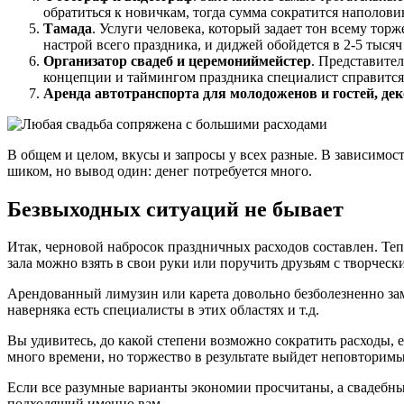
обратиться к новичкам, тогда сумма сократится наполови
Тамада
. Услуги человека, который задает тон всему торж
настрой всего праздника, и диджей обойдется в 2-5 тысяч
Организатор свадеб и церемониймейстер
. Представите
концепции и таймингом праздника специалист справится 
Аренда автотранспорта для молодоженов и гостей, дек
В общем и целом, вкусы и запросы у всех разные. В зависимос
шиком, но вывод один: денег потребуется много.
Безвыходных ситуаций не бывает
Итак, черновой набросок праздничных расходов составлен. Те
зала можно взять в свои руки или поручить друзьям с творчес
Арендованный лимузин или карета довольно безболезненно зам
наверняка есть специалисты в этих областях и т.д.
Вы удивитесь, до какой степени возможно сократить расходы, е
много времени, но торжество в результате выйдет неповтори
Если все разумные варианты экономии просчитаны, а свадебн
подходящий именно вам.