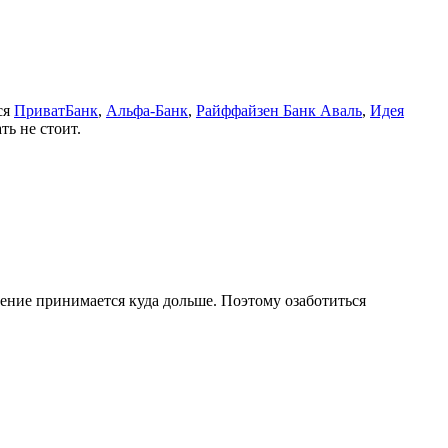
ся
ПриватБанк
,
Альфа-Банк
,
Райффайзен Банк Аваль
,
Идея
ь не стоит.
шение принимается куда дольше. Поэтому озаботиться