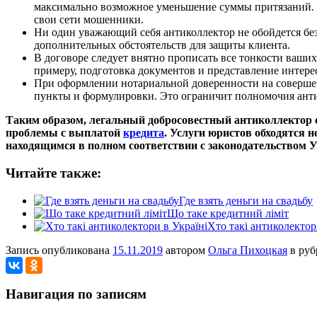
максимально возможное уменьшение суммы притязаний. 
свои сети мошенники.
Ни один уважающий себя антиколлектор не обойдется без
дополнительных обстоятельств для защиты клиента.
В договоре следует внятно прописать все тонкости ваших 
примеру, подготовка документов и представление интере
При оформлении нотариальной доверенности на совершен
пункты и формулировки. Это ограничит полномочия анти
Таким образом, легальный добросовестный антиколлектор с
проблемы с выплатой
кредита
. Услуги юристов обходятся 
находящимся в полном соответствии с законодательством 
Читайте также:
Где взять деньги на свадьбу
Що таке кредитний ліміт
Хто такі антиколектор
Запись опубликована
15.11.2019
автором
Ольга Пихоцкая
в ру
Навигация по записям