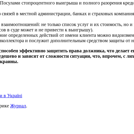
Посулами стопроцентного выигрыша и полного разорения креди
 связей в местной администрации, банках и страховых компаниях
взаимоотношений: не только список услуг и их стоимость, но и г
сов в суде может и не привести к выигрышу).
ие определенных действий от имени клиента можно видоизменя
коллектора и послужит дополнительным средством защиты от н
пособен эффективно защитить права должника, что делает е
недешево и зависят от сложности ситуации, что, впрочем, с 
Украины.
и в Україні
брике
Журнал
.