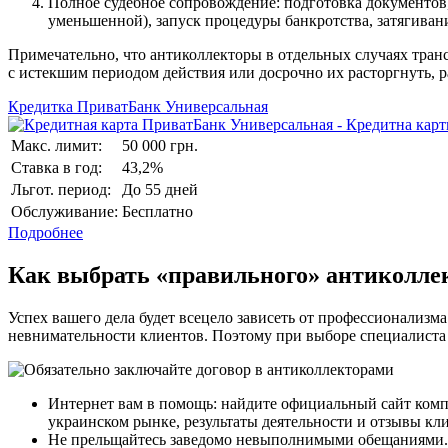
Полное судебное сопровождение: подготовка документов,
уменьшенной), запуск процедуры банкротства, затягиван
Примечательно, что антиколлекторы в отдельных случаях тран
с истекшим периодом действия или досрочно их расторгнуть, р
Кредитка ПриватБанк Универсальная
Макс. лимит:
50 000 грн.
Ставка в год:
43,2%
Льгот. период:
До 55 дней
Обслуживание:
Бесплатно
Подробнее
Как выбрать «правильного» антиколле
Успех вашего дела будет всецело зависеть от профессионализ
невнимательности клиентов. Поэтому при выборе специалиста
Интернет вам в помощь: найдите официальный сайт компа
украинском рынке, результаты деятельности и отзывы кл
Не прельщайтесь заведомо невыполнимыми обещаниями. В