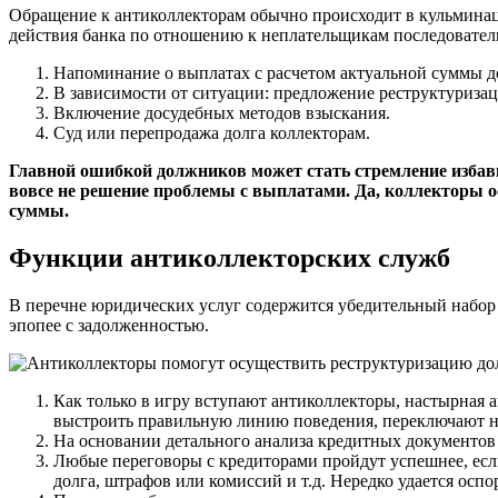
Обращение к антиколлекторам обычно происходит в кульминаци
действия банка по отношению к неплательщикам последователь
Напоминание о выплатах с расчетом актуальной суммы д
В зависимости от ситуации: предложение реструктуриза
Включение досудебных методов взыскания.
Суд или перепродажа долга коллекторам.
Главной ошибкой должников может стать стремление избави
вовсе не решение проблемы с выплатами. Да, коллекторы ос
суммы.
Функции антиколлекторских служб
В перечне юридических услуг содержится убедительный набор 
эпопее с задолженностью.
Как только в игру вступают антиколлекторы, настырная 
выстроить правильную линию поведения, переключают на
На основании детального анализа кредитных документов
Любые переговоры с кредиторами пройдут успешнее, если
долга, штрафов или комиссий и т.д. Нередко удается осп