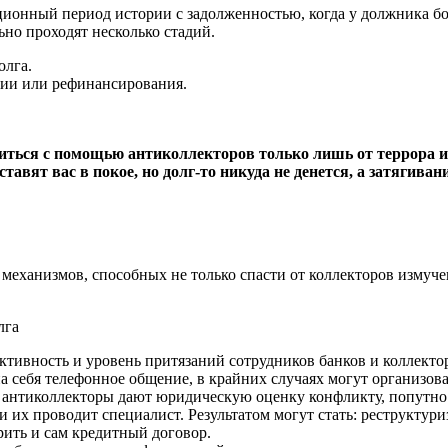
онный период истории с задолженностью, когда у должника бол
но проходят несколько стадий.
олга.
ции или рефинансирования.
ться с помощью антиколлекторов только лишь от террора и 
тавят вас в покое, но долг-то никуда не денется, а затяги
механизмов, способных не только спасти от коллекторов измуче
активность и уровень притязаний сотрудников банков и коллект
 себя телефонное общение, в крайних случаях могут организова
 антиколлекторы дают юридическую оценку конфликту, попутно 
 их проводит специалист. Результатом могут стать: реструктур
орить и сам кредитный договор.