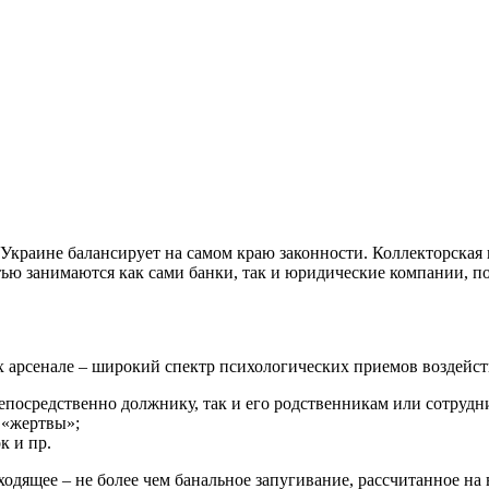
Украине балансирует на самом краю законности. Коллекторская
ью занимаются как сами банки, так и юридические компании, по
х арсенале – широкий спектр психологических приемов воздейст
непосредственно должнику, так и его родственникам или сотрудн
 «жертвы»;
к и пр.
дящее – не более чем банальное запугивание, рассчитанное на в