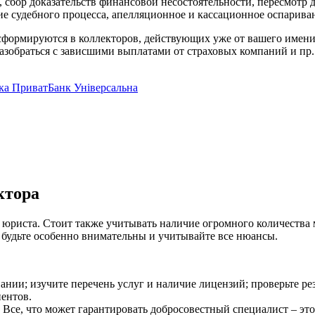
 сбор доказательств финансовой несостоятельности, пересмотр
ие судебного процесса, апелляционное и кассационное оспарива
сформируются в коллекторов, действующих уже от вашего имени
азобраться с зависшими выплатами от страховых компаний и пр.
ктора
ма юриста. Стоит также учитывать наличие огромного количеств
 будьте особенно внимательны и учитывайте все нюансы.
нии; изучите перечень услуг и наличие лицензий; проверьте ре
иентов.
се, что может гарантировать добросовестный специалист – это