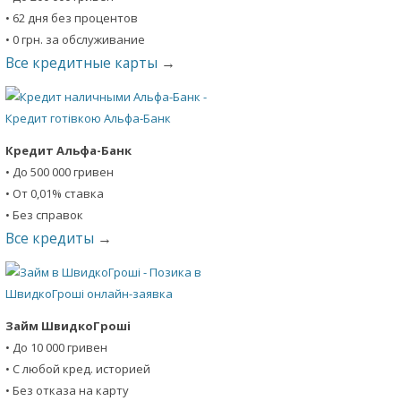
• 62 дня без процентов
• 0 грн. за обслуживание
Все кредитные карты
→
Кредит Альфа-Банк
• До 500 000 гривен
• От 0,01% ставка
• Без справок
Все кредиты
→
Займ ШвидкоГроші
• До 10 000 гривен
• С любой кред. историей
• Без отказа на карту