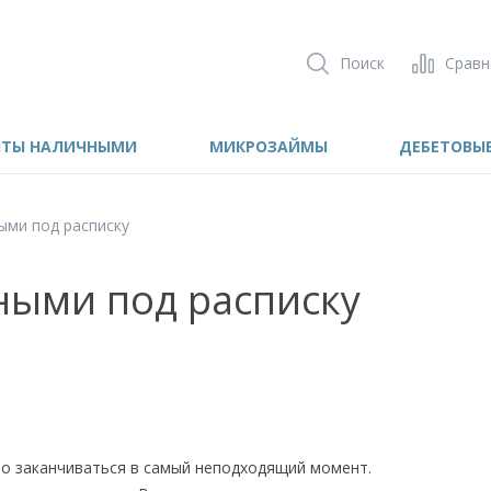
Поиск
Сравн
П
ИТЫ НАЛИЧНЫМИ
МИКРОЗАЙМЫ
ДЕБЕТОВЫ
е
р
е
й
т
ыми под расписку
и
к
с
ными под расписку
о
д
е
р
ж
и
м
о
м
у
тво заканчиваться в самый неподходящий момент.