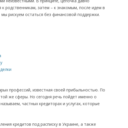
ими неизвестными. В принципе, цепочка давно
к родственникам, затем – к знакомым, после идем в
и мы рискуем остаться без финансовой поддержки.
а
ку
сделки
арых профессий, известная своей прибыльностью. По
этой же сферы. Но сегодня речь пойдет именно о
 называем, частных кредиторах и услугах, которые
ения кредитов под расписку в Украине, а также