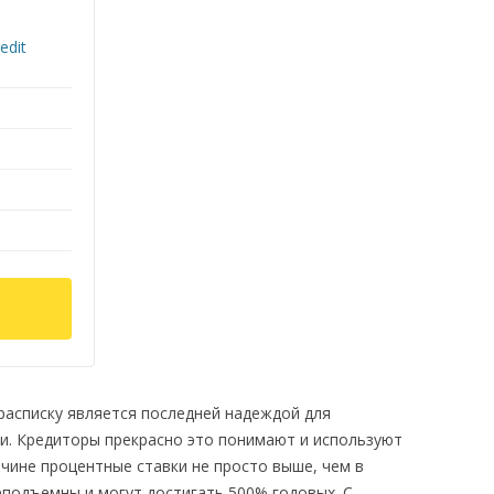
расписку является последней надеждой для
ги. Кредиторы прекрасно это понимают и используют
ичине процентные ставки не просто выше, чем в
неподъемны и могут достигать 500% годовых. С