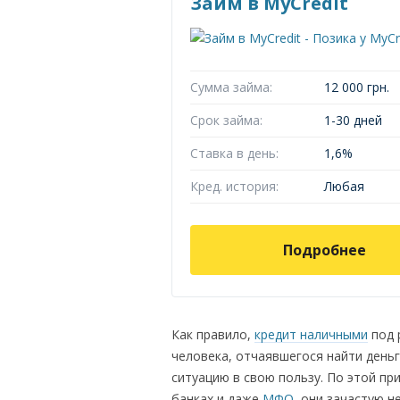
Займ в MyCredit
Сумма займа:
12 000 грн.
Срок займа:
1-30 дней
Ставка в день:
1,6%
Кред. история:
Любая
Подробнее
Как правило,
кредит наличными
под 
человека, отчаявшегося найти день
ситуацию в свою пользу. По этой пр
банках и даже
МФО
, они зачастую 