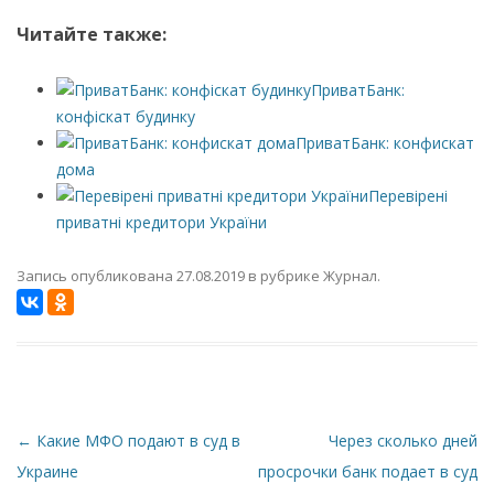
Читайте также:
ПриватБанк:
конфіскат будинку
ПриватБанк: конфискат
дома
Перевірені
приватні кредитори України
Запись опубликована
27.08.2019
в рубрике
Журнал
.
←
Какие МФО подают в суд в
Через сколько дней
Н
Украине
просрочки банк подает в суд