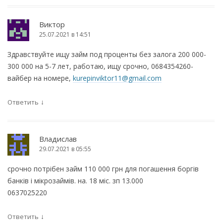
Виктор
25.07.2021 в 14:51
Здравствуйте ищу займ под проценты без залога 200 000-
300 000 на 5-7 лет, работаю, ищу срочно, 0684354260-
вайбер на номере,
kurepinviktor11@gmail.com
↓
Ответить
Владислав
29.07.2021 в 05:55
срочно потрібен займ 110 000 грн для погашення боргів
банків і мікрозаймів. на. 18 міс. зп 13.000
0637025220
↓
Ответить