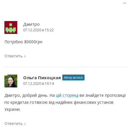
а
→
в
и
Дмитро
г
07.12.2020 в 15:22
а
Потрібно 80000грн
ц
и
↓
Ответить
я
п
о
Ольга Пихоцкая
Автор записи
07.12.2020 в 16:14
з
а
Дмитро, добрий день. На
цій сторінці
ви знайдете пропозиції
по кредитах готівкою від надійних фінансових установ
п
України.
и
с
↓
Ответить
я