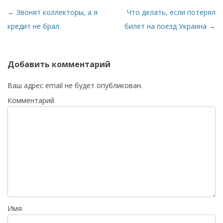
←
Звонят коллекторы, а я
Что делать, если потерял
Н
кредит не брал
билет на поезд Украина
→
а
в
Добавить комментарий
и
г
Ваш адрес email не будет опубликован.
а
Комментарий
ц
и
я
п
о
з
а
Имя
п