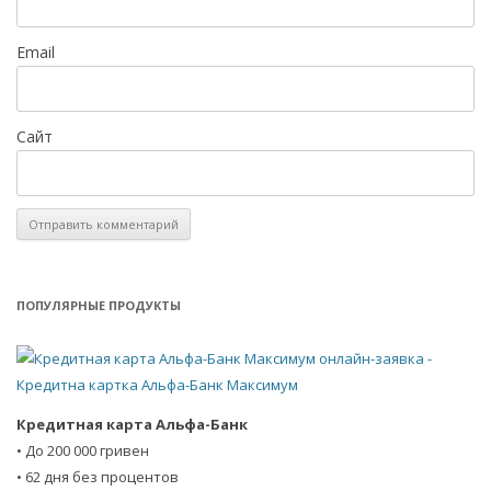
и
с
Email
я
м
Сайт
ПОПУЛЯРНЫЕ ПРОДУКТЫ
Кредитная карта Альфа-Банк
• До 200 000 гривен
• 62 дня без процентов